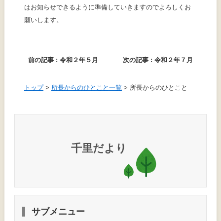
はお
知
らせできるように
準備
していきますのでよろしくお
願
いします。
前の記事 :
令和
２
年
５
月
次の記事 :
令和
２
年
７
月
トップ
>
所長
からのひとこと
一覧
>
所長
からのひとこと
千里
だより
サブメニュー