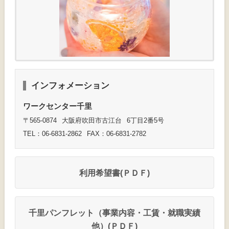
インフォメーション
ワークセンター
千里
〒565-0874
大阪府
吹田市
古江台
6
丁目
2
番
5
号
TEL：06-6831-2862
FAX：06-6831-2782
利用
希望書
(ＰＤＦ)
千里
パンフレット（
事業
内容
・
工賃
・
就職
実績
他
）
(ＰＤＦ)