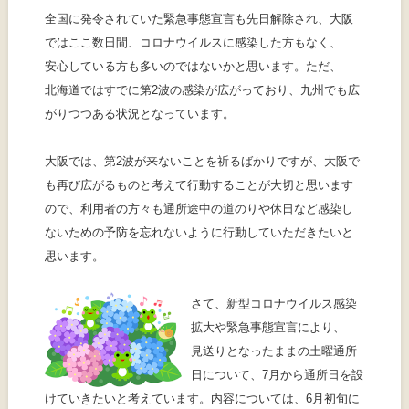
全国
に
発令
されていた
緊急事態
宣言
も
先日
解除
され、
大阪
ではここ
数
日間
、コロナウイルスに
感染
した
方
もなく、
安心
している
方
も
多
いのではないかと
思
います。ただ、
北海道
ではすでに
第
2
波
の
感染
が
広
がっており、
九州
でも
広
がりつつある
状況
となっています。
大阪
では、
第
2
波
が
来
ないことを
祈
るばかりですが、
大阪
で
も
再
び
広
がるものと
考
えて
行動
することが
大切
と
思
います
ので、
利用者
の
方々
も
通所
途中
の
道
のりや
休日
など
感染
し
ないための
予防
を
忘
れないように
行動
していただきたいと
思
います。
さて、
新型
コロナウイルス
感染
拡大
や
緊急事態
宣言
により、
見送
りとなったままの
土曜
通所
日
について、7
月
から
通所
日
を
設
けていきたいと
考
えています。
内容
については、6
月
初旬
に