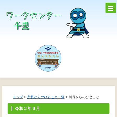
トップ
>
所長
からのひとこと
一覧
>
所長
からのひとこと
令和
２
年
６
月